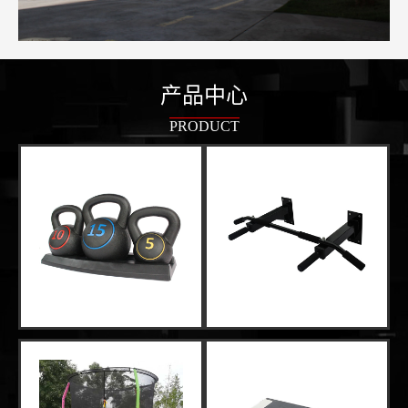
产品中心
PRODUCT