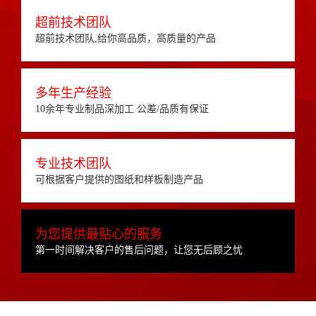
超前技术团队
超前技术团队,给你高品质，高质量的产品
多年生产经验
10余年专业制品深加工 公差/品质有保证
专业技术团队
可根据客户提供的图纸和样板制造产品
为您提供最贴心的服务
第一时间解决客户的售后问题，让您无后顾之忧