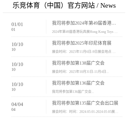
乐竞体育（中国）官方网站 / News
我司将参加2024年第49届香港玩具展Hong Kong Toys & Games Fair 欢迎新···
01
/
01
01
2024年第49届香港玩具展Hong Kong Toys & Games Fair摊位号：5con-005展会时间：2024年1月8日-1月11日展会地址：香港会议展览中心...
我司将参加2025年印尼体育展
10
/
10
10
展会时间：2025年11月6日-9日展会地点 ：印尼会展中心...
我司将参加第138届广交会
10
/
10
10
展会时间：2025年10月31日-11月4日...
我司将参加第136届广交会
10
/
10
10
我司将参加第136届广交会...
我司将参加第135届广交会出口展
04
/
04
04
展会时间：时间：2024.05.01-2024.05.05展会地址：中国进出口商品交易会展馆福建康莱宝公司展位号12.1G37-38、H11-12，浙江康莱宝展位号17.1B23-24、C19-20...