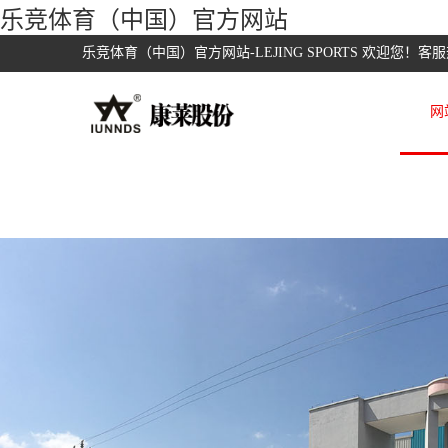
乐竞体育（中国）官方网站
乐竞体育（中国）官方网站-LEJING SPORTS 欢迎您！客服热线：
网