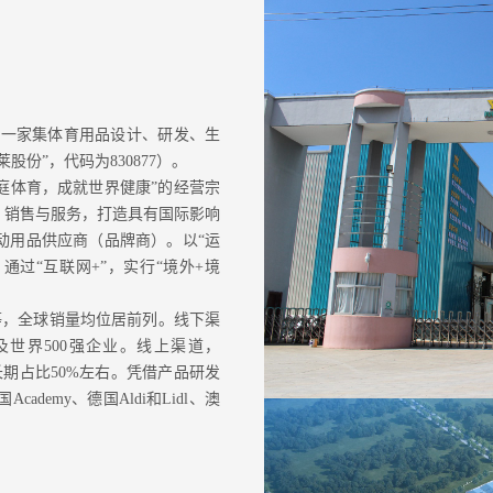
 ，是一家集体育用品设计、研发、生
份”，代码为830877）。
庭体育，成就世界健康”的经营宗
、销售与服务，打造具有国际影响
动用品供应商（品牌商）。以“运
，通过“互联网+”，实行“境外+境
等，全球销量均位居前列。
线下渠
世界500强企业。
线上渠道，
品长期占比50%左右。凭借产品研发
emy、德国Aldi和Lidl、澳