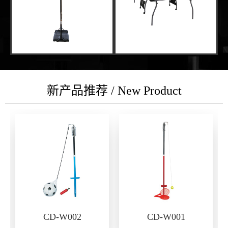
新产品推荐 / New Product
CD-W002
CD-W001