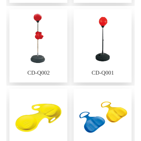
CD-Q002
CD-Q001