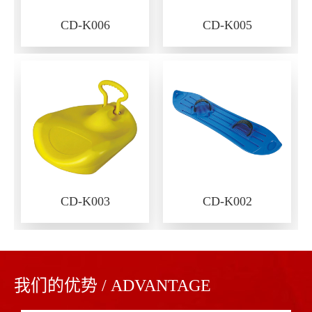
CD-K006
CD-K005
CD-K003
CD-K002
我们的优势 / ADVANTAGE